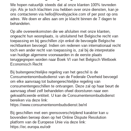
We hopen natuurlijk steeds dat al onze klanten 100% tevreden
zijn. Als je toch klachten zou hebben over onze diensten, kan je
ons contacteren via hello@lovebyjackie.com of per post op ons
adres. We doen er alles aan om je klacht binnen de 7 dagen te
behandelen.
Op alle overeenkomsten die we afsluiten met onze klanten,
ongeacht hun woonplaats, is uitsluitend het Belgische recht van
toepassing en bij geschillen zijn enkel de bevoegde Belgische
rechtbanken bevoegd. Indien om redenen van internationaal recht
toch een ander recht van toepassing is, zal bij de interpretatie
van huidige algemene voorwaarden in de eerste plaats
teruggegrepen worden naar Boek VI van het Belgisch Wetboek
Economisch Recht
Bij buitengerechtelijke regeling van het geschil is de
Consumentenombudsdienst van de Federale Overheid bevoegd
om elke aanvraag tot buitengerechtelijke regeling van
consumentengeschillen te ontvangen. Deze zal op haar beurt de
aanvraag ofwel zelf behandelen ofwel doorsturen naar een
gekwalificeerde entiteit. U kan de Consumentenombudsdienst
bereiken via deze link:
https://www.consumentenombudsdienst.be/nl
Bij geschillen met een grensoverschrijdend karakter kan u
bovendien beroep doen op het Online Dispute Resolution
platform van de Europese Unie via deze link:
https://ec.europa.eu/odr