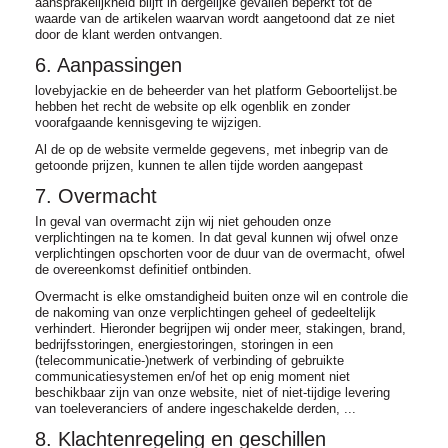
aansprakelijkheid blijft in dergelijke gevallen beperkt tot de
waarde van de artikelen waarvan wordt aangetoond dat ze niet
door de klant werden ontvangen.
6. Aanpassingen
lovebyjackie en de beheerder van het platform Geboortelijst.be
hebben het recht de website op elk ogenblik en zonder
voorafgaande kennisgeving te wijzigen.
Al de op de website vermelde gegevens, met inbegrip van de
getoonde prijzen, kunnen te allen tijde worden aangepast
7. Overmacht
In geval van overmacht zijn wij niet gehouden onze
verplichtingen na te komen. In dat geval kunnen wij ofwel onze
verplichtingen opschorten voor de duur van de overmacht, ofwel
de overeenkomst definitief ontbinden.
Overmacht is elke omstandigheid buiten onze wil en controle die
de nakoming van onze verplichtingen geheel of gedeeltelijk
verhindert. Hieronder begrijpen wij onder meer, stakingen, brand,
bedrijfsstoringen, energiestoringen, storingen in een
(telecommunicatie-)netwerk of verbinding of gebruikte
communicatiesystemen en/of het op enig moment niet
beschikbaar zijn van onze website, niet of niet-tijdige levering
van toeleveranciers of andere ingeschakelde derden, ...
8. Klachtenregeling en geschillen