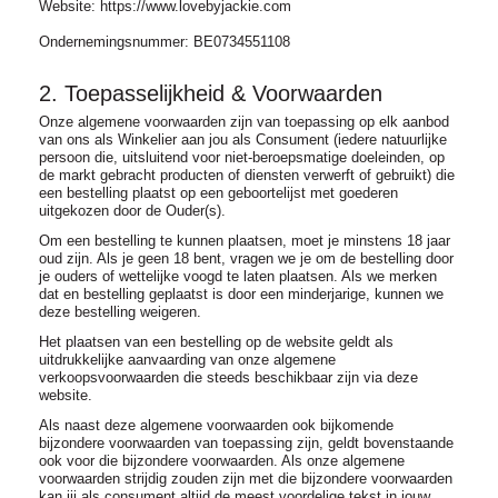
Website: https://www.lovebyjackie.com
Ondernemingsnummer: BE0734551108
2. Toepasselijkheid & Voorwaarden
Onze algemene voorwaarden zijn van toepassing op elk aanbod
van ons als Winkelier aan jou als Consument (iedere natuurlijke
persoon die, uitsluitend voor niet-beroepsmatige doeleinden, op
de markt gebracht producten of diensten verwerft of gebruikt) die
een bestelling plaatst op een geboortelijst met goederen
uitgekozen door de Ouder(s).
Om een bestelling te kunnen plaatsen, moet je minstens 18 jaar
oud zijn. Als je geen 18 bent, vragen we je om de bestelling door
je ouders of wettelijke voogd te laten plaatsen. Als we merken
dat en bestelling geplaatst is door een minderjarige, kunnen we
deze bestelling weigeren.
Het plaatsen van een bestelling op de website geldt als
uitdrukkelijke aanvaarding van onze algemene
verkoopsvoorwaarden die steeds beschikbaar zijn via deze
website.
Als naast deze algemene voorwaarden ook bijkomende
bijzondere voorwaarden van toepassing zijn, geldt bovenstaande
ook voor die bijzondere voorwaarden. Als onze algemene
voorwaarden strijdig zouden zijn met die bijzondere voorwaarden
kan jij als consument altijd de meest voordelige tekst in jouw